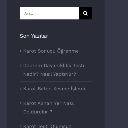
Ara:
Son Yazılar
Karot Sonucu Öğrenme
Deprem Dayanıklılık Testi
Nedir? Nasıl Yaptırılır?
Karot Beton Kesme İşlemi
Karot Alınan Yer Nasıl
Doldurulur ?
Karot Testi Olumsuz