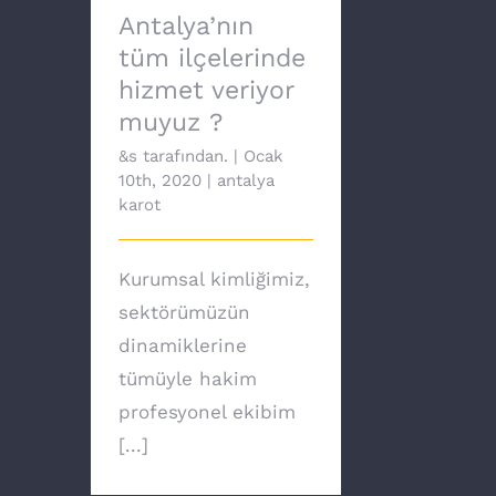
Antalya’nın
tüm ilçelerinde
hizmet veriyor
muyuz ?
&s tarafından.
|
Ocak
10th, 2020
|
antalya
karot
Kurumsal kimliğimiz,
sektörümüzün
dinamiklerine
tümüyle hakim
profesyonel ekibim
[...]