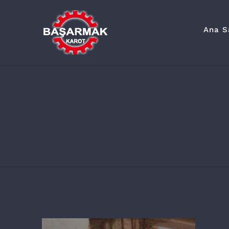
Skip
to
Ana S
content