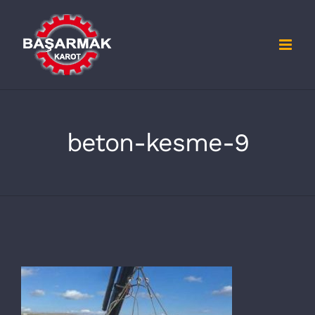
Skip
to
content
beton-kesme-9